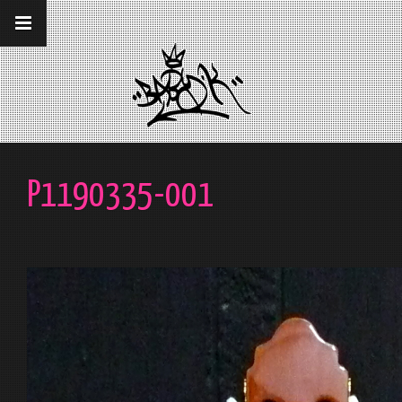
__gaTracker('require', 'displayfeatures');
__gaTracker('send','pageview');
P1190335-001