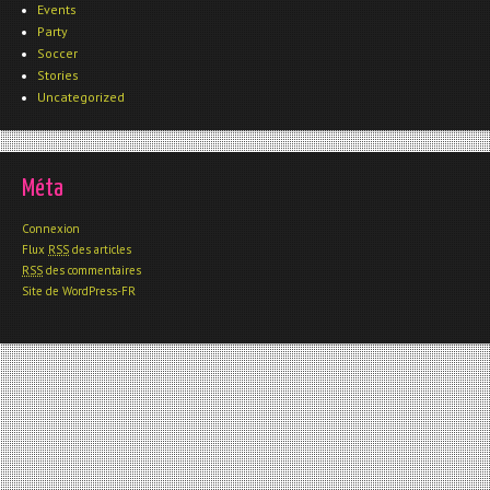
Events
Party
Soccer
Stories
Uncategorized
Méta
Connexion
Flux
RSS
des articles
RSS
des commentaires
Site de WordPress-FR