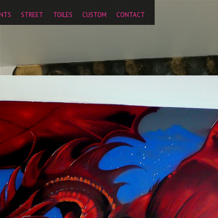
','pageview');
NTS
STREET
TOILES
CUSTOM
CONTACT