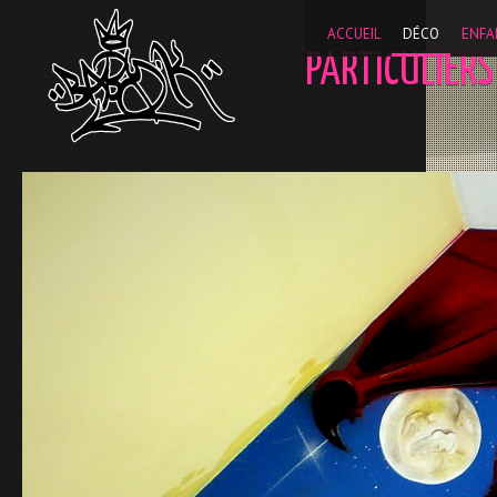
__gaTracker('require', 'displayfeatures'); __gaTracker('send
ACCUEIL
DÉCO
ENFA
PARTICULIERS