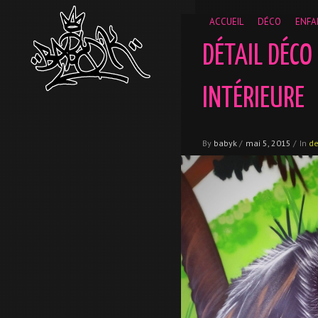
__gaTracker('require', 'displayfeatures'); __gaTracker('send','
ACCUEIL
DÉCO
ENFA
DÉTAIL DÉCO 
INTÉRIEURE
By
babyk
/
mai 5, 2015
/
In
d