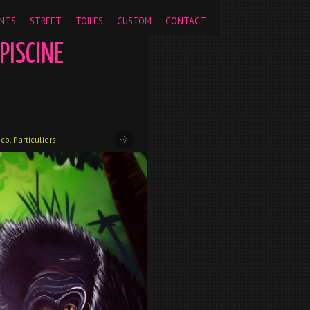
pageview');
NTS
STREET
TOILES
CUSTOM
CONTACT
PISCINE
eco
,
Particuliers