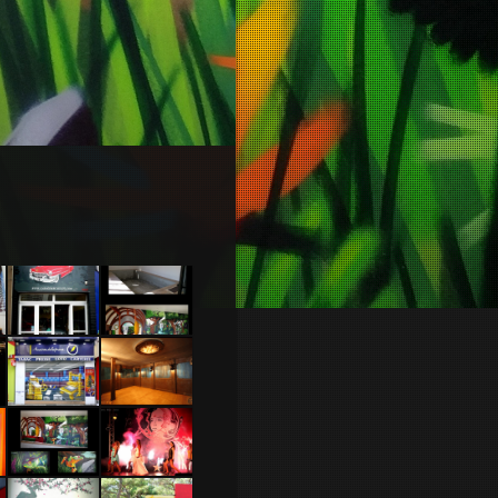
Détail déco piscine intérieur
Garage –
Décoration
ue
Cherbourg
piscine
2014
intérieure
– 2015
Maison de
Bar
la presse
2010
Piscine
Décoration