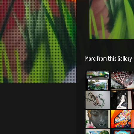
More from this Gallery
Décoration
Magasin LC
véhicule
Informatiq
restaurant
–
Cherbourg
Graff
Scène
Buck,
Mickael
pirates de
Jackson
la jungle
Décor
Chambre