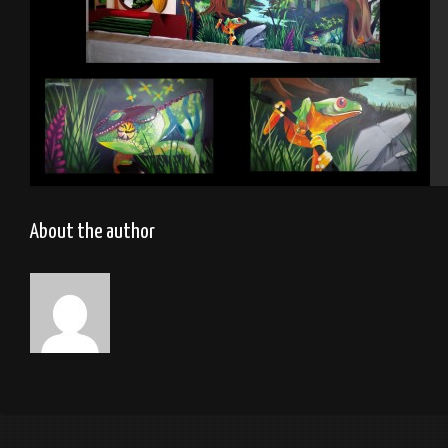
Piscine intérieure – 2015
About the author