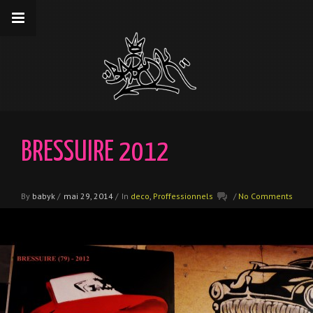
__gaTracker('require', 'displayfeatures');
__gaTracker('send','pageview');
BRESSUIRE 2012
By
babyk
/
mai 29, 2014
/
In
deco
,
Proffessionnels
/
No Comments