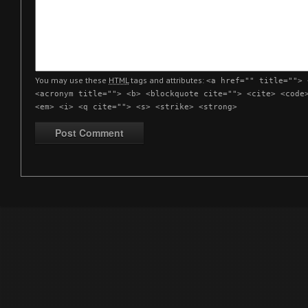
You may use these
HTML
tags and attributes:
<a href="" title=""> 
<acronym title=""> <b> <blockquote cite=""> <cite> <code
<em> <i> <q cite=""> <s> <strike> <strong>