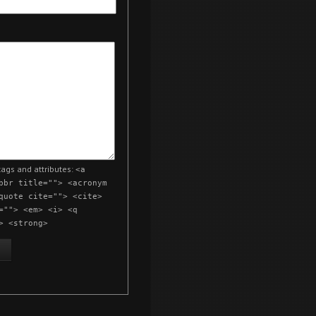
ags and attributes:
<a
bbr title=""> <acronym
quote cite=""> <cite>
=""> <em> <i> <q
> <strong>