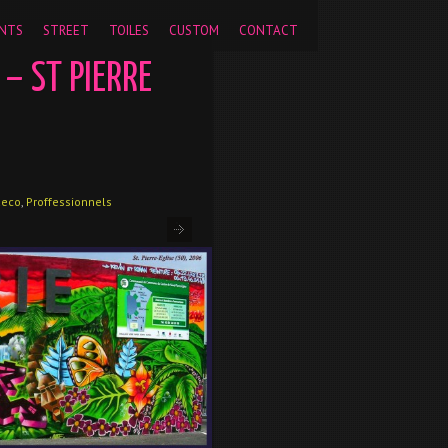
pageview');
NTS
STREET
TOILES
CUSTOM
CONTACT
 – ST PIERRE
deco
,
Proffessionnels