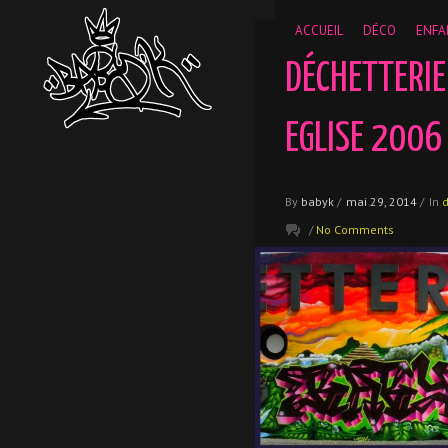
__gaTracker('require', 'displayfeatures'); __gaTracker('send','
ACCUEIL
DÉCO
ENFA
DÉCHETTERIE
EGLISE 2006
By
babyk
/
mai 29, 2014
/
In
/
No Comments