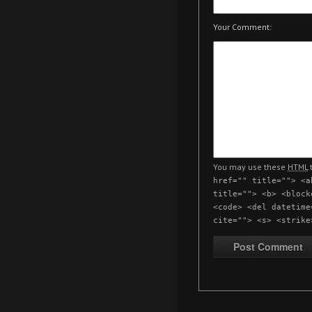
Your Comment:
You may use these
HTML
t
href="" title=""> <a
title=""> <b> <block
<code> <del datetime
cite=""> <s> <strike