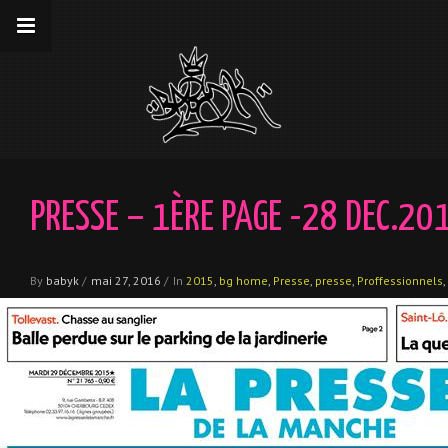
__gaTracker('require', 'displayfeatures');
__gaTracker('send','pageview');
PRESSE – 1ÈRE PAGE -28 DEC.20
By
babyk
/
mai 27, 2016
/
In
2015
,
bg home
,
Presse
,
presse
,
Proffessionnels
,