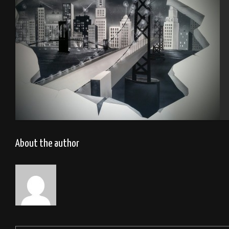
New-York
About the author