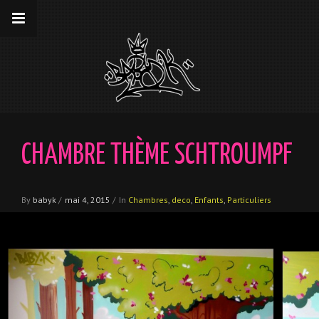
__gaTracker('require', 'displayfeatures');
__gaTracker('send','pageview');
CHAMBRE THÈME SCHTROUMPF
By
babyk
/
mai 4, 2015
/
In
Chambres
,
deco
,
Enfants
,
Particuliers