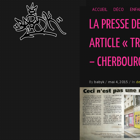
__gaTracker('require', 'displayfeatures'); __gaTracker('send','
ACCUEIL
DÉCO
ENFA
LA PRESSE D
ARTICLE « TR
– CHERBOUR
By
babyk
/
mai 4, 2015
/
In
d