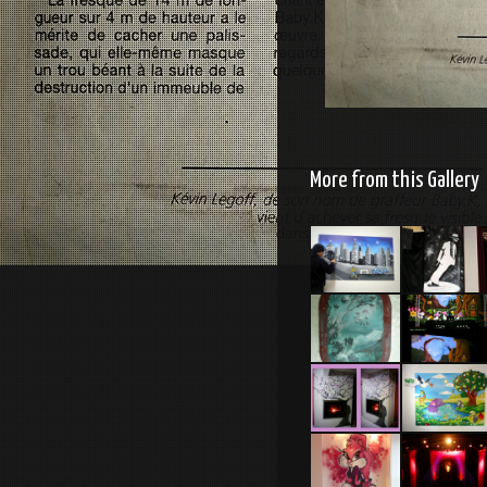
More from this Gallery
Chambre
Scène
Roy
Mickael
Jackson
Deco
Eilat 2011
Nautilus
Décoration
Chambre
cheminée
enfant
thème