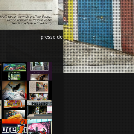
presse de la manche palissade trompe l’
Jardin
Trompe
l’oeil
Chambre
Torigny
aigle
sur vire
2009
Soul train
Enseigne
– Bressuire
pressing -
2014
La haye du