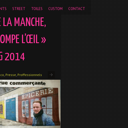
pageview');
NTS
STREET
TOILES
CUSTOM
CONTACT
E LA MANCHE,
OMPE L’ŒIL »
G 2014
eco
,
Presse
,
Proffessionnels