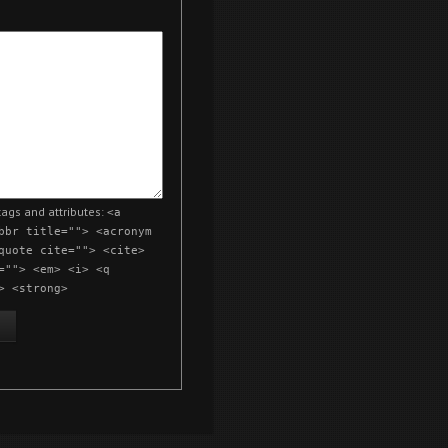
ags and attributes:
<a
bbr title=""> <acronym
quote cite=""> <cite>
=""> <em> <i> <q
> <strong>