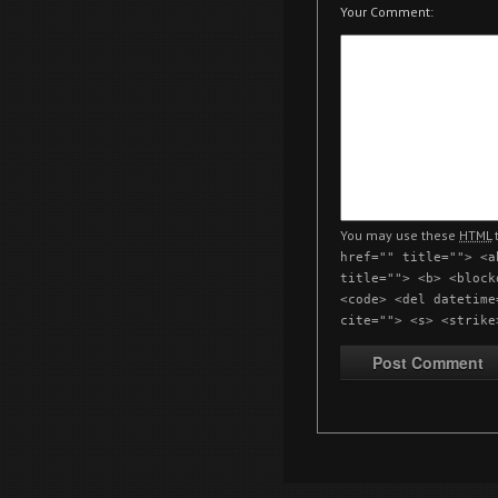
Your Comment:
You may use these
HTML
t
href="" title=""> <a
title=""> <b> <block
<code> <del datetime
cite=""> <s> <strike