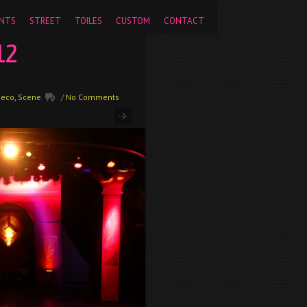
pageview');
NTS
STREET
TOILES
CUSTOM
CONTACT
12
deco
,
Scene
/
No Comments