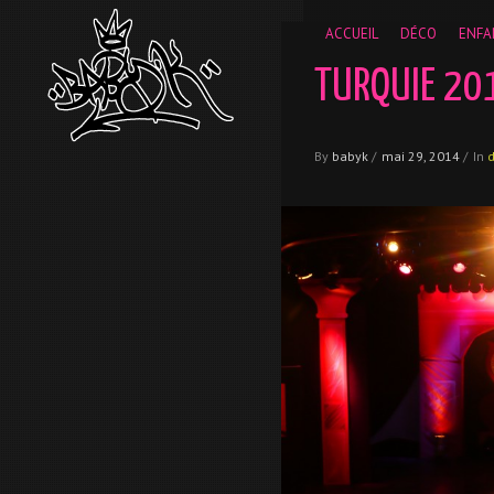
__gaTracker('require', 'displayfeatures'); __gaTracker('send','
ACCUEIL
DÉCO
ENFA
TURQUIE 20
By
babyk
/
mai 29, 2014
/
In