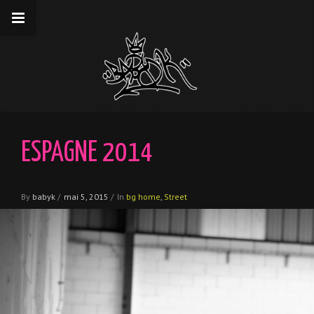
__gaTracker('require', 'displayfeatures');
__gaTracker('send','pageview');
ESPAGNE 2014
By
babyk
/
mai 5, 2015
/
In
bg home
,
Street