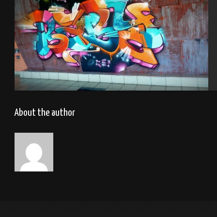
Tel Aviv 2013
About the author