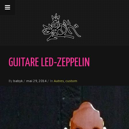
__gaTracker('require', 'displayfeatures');
__gaTracker('send','pageview');
GUITARE LED-ZEPPELIN
By
babyk
/
mai 29, 2014
/
In
Autres
,
custom