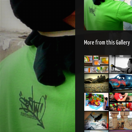
More from this Gallery
EPR
Espagne
Flamanville
2014
– Centrale
EDF 2012
Blockoss
Phenix 4×4
feat Pak
Chambre
Casquettes
Winnie
l’ourson