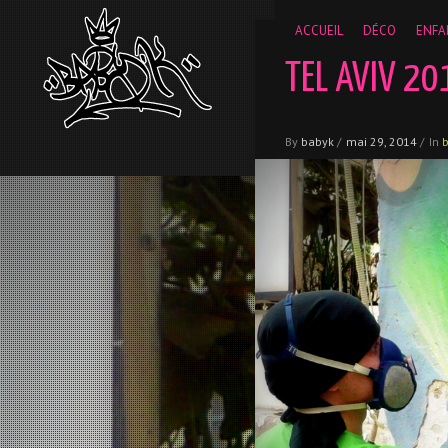
__gaTracker('require', 'displayfeatures'); __gaTracker('send','
ACCUEIL
DÉCO
ENFA
TEL AVIV 20
By
babyk
/
mai 29, 2014
/
In