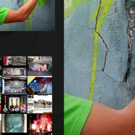
Salon de
Tel Aviv
coiffure.
2014 Feat
Dakoolkids
Cherbourg
Chambre
2010
dragon
Guitares
Presse –
1ère page
-28
dec.2015