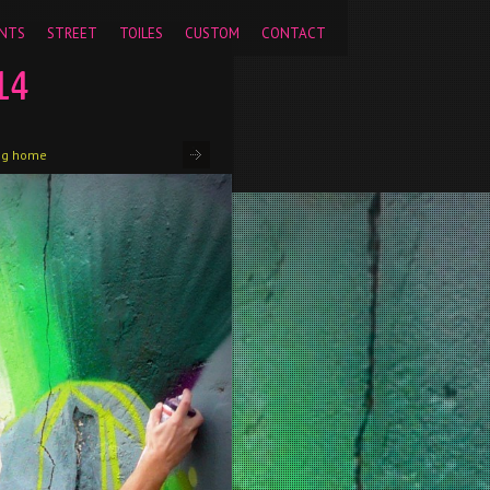
pageview');
NTS
STREET
TOILES
CUSTOM
CONTACT
14
bg home