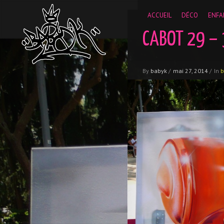
__gaTracker('require', 'displayfeatures'); __gaTracker('send','
ACCUEIL
DÉCO
ENFA
CABOT 29 – 
By
babyk
/
mai 27, 2014
/
In
b