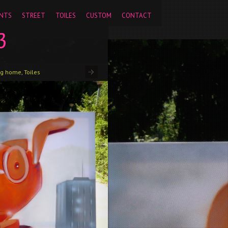
pageview');
NTS
STREET
TOILES
CUSTOM
CONTACT
3
g home
,
Toiles