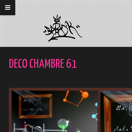
__gaTracker('require', 'displayfeatures');
__gaTracker('send','pageview');
DECO CHAMBRE 61