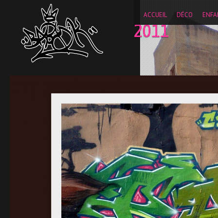
__gaTracker('require', 'displayfeatures'); __gaTracker('send
ACCUEIL
DÉCO
ENFA
2011