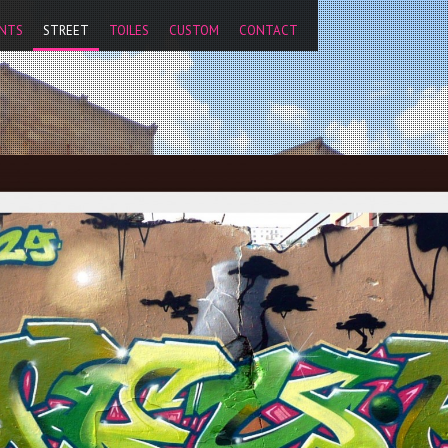
','pageview');
NTS
STREET
TOILES
CUSTOM
CONTACT