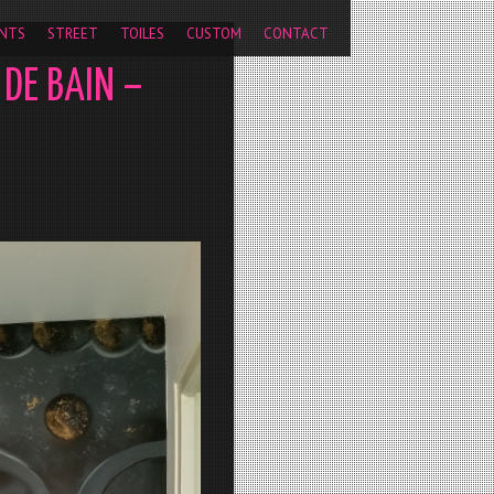
pageview');
NTS
STREET
TOILES
CUSTOM
CONTACT
 DE BAIN –