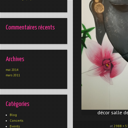
Commentaires récents
Archives
mai 2014
mars 2011
Catégories
décor salle d
Blog
Concerts
at
2988 × 5
Events