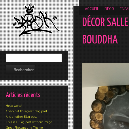
__gaTracker('require', 'displayfeatures'); __gaTracker('send','
ACCUEIL
DÉCO
ENFA
DÉCOR SALLE
BOUDDHA
Articles récents
Hello world!
Check out this great blog post
And another Blog post
This is a Blog post without image
Great Photography Theme