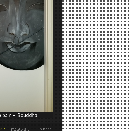
e bain – Bouddha
312
mai 4, 2015
Published