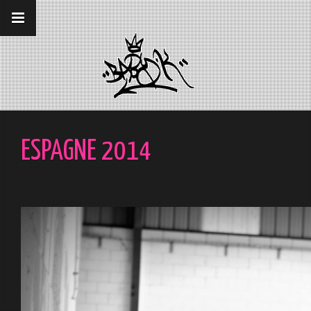
__gaTracker('require', 'displayfeatures');
__gaTracker('send','pageview');
ESPAGNE 2014