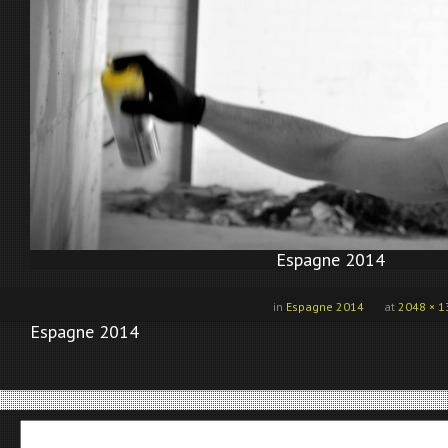
Espagne 2014
in
Espagne 2014
at
2048 × 1
Espagne 2014