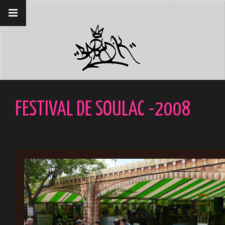
__gaTracker('require', 'displayfeatures');
__gaTracker('send','pageview');
FESTIVAL DE SOULAC -2008