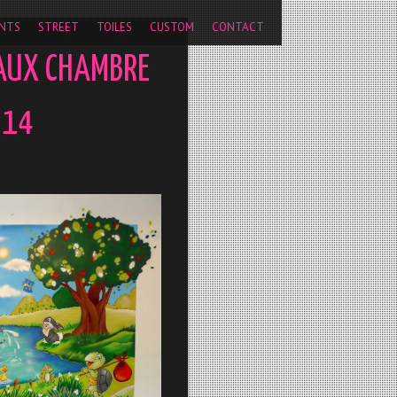
pageview');
NTS
STREET
TOILES
CUSTOM
CONTACT
AUX CHAMBRE
014