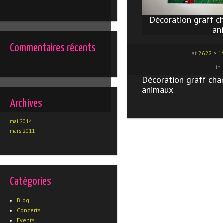
Décoration graff c
an
Commentaires récents
at
2622 × 1
in
Décoration graff cha
animaux
Archives
mai 2014
mars 2011
Catégories
Blog
Concerts
Events