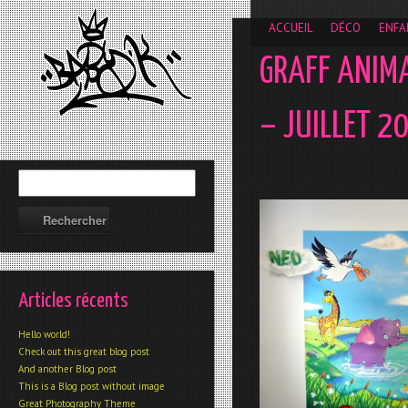
__gaTracker('require', 'displayfeatures'); __gaTracker('send','
ACCUEIL
DÉCO
ENFA
GRAFF ANIM
– JUILLET 2
Articles récents
Hello world!
Check out this great blog post
And another Blog post
This is a Blog post without image
Great Photography Theme