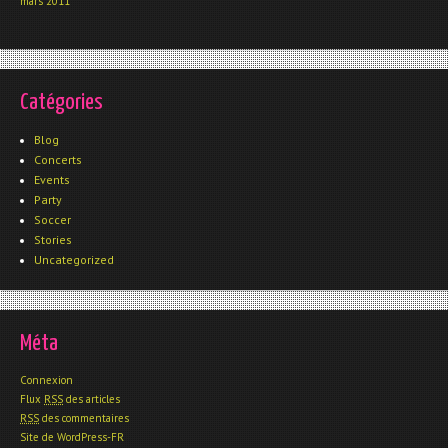
mars 2011
Catégories
Blog
Concerts
Events
Party
Soccer
Stories
Uncategorized
Méta
Connexion
Flux
RSS
des articles
RSS
des commentaires
Site de WordPress-FR