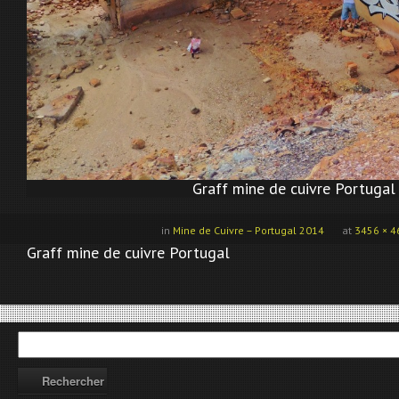
Graff mine de cuivre Portugal
in
Mine de Cuivre – Portugal 2014
at
3456 × 4
Graff mine de cuivre Portugal