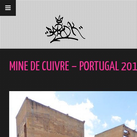
__gaTracker('require', 'displayfeatures');
__gaTracker('send','pageview');
MINE DE CUIVRE – PORTUGAL 20