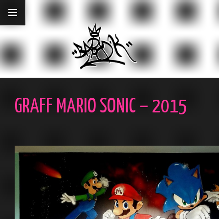
__gaTracker('require', 'displayfeatures');
__gaTracker('send','pageview');
GRAFF MARIO SONIC – 2015