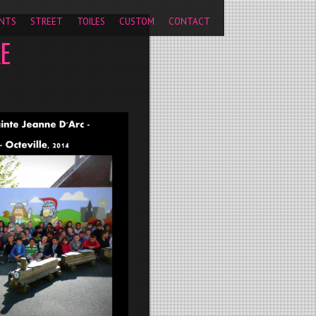
pageview');
NTS
STREET
TOILES
CUSTOM
CONTACT
LE