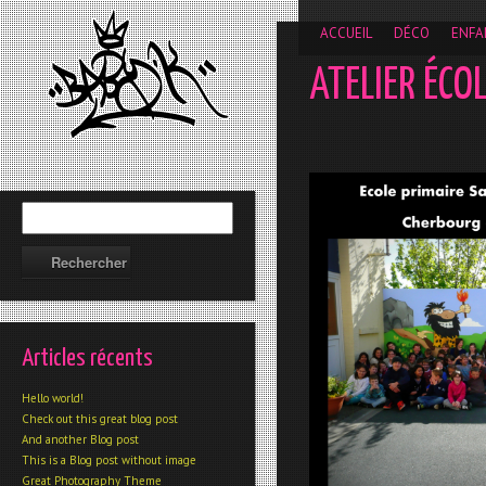
__gaTracker('require', 'displayfeatures'); __gaTracker('send','
ACCUEIL
DÉCO
ENFA
ATELIER ÉCO
Articles récents
Hello world!
Check out this great blog post
And another Blog post
This is a Blog post without image
Great Photography Theme