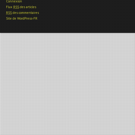
Connexion
Flux
RSS
des articles
RSS
des commentaires
Site de WordPress-FR