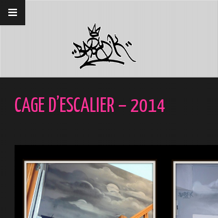
__gaTracker('require', 'displayfeatures');
__gaTracker('send','pageview');
CAGE D’ESCALIER – 2014