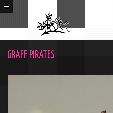
__gaTracker('require', 'displayfeatures');
__gaTracker('send','pageview');
GRAFF PIRATES