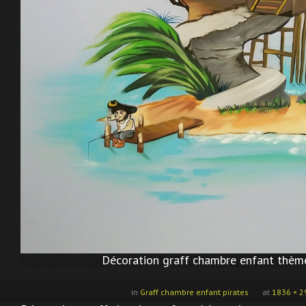
Décoration graff chambre enfant thème
in
Graff chambre enfant pirates
at
1836 × 2