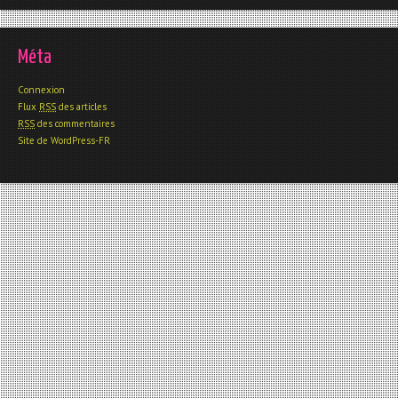
Méta
Connexion
Flux
RSS
des articles
RSS
des commentaires
Site de WordPress-FR