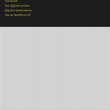
Connexion
Flux
RSS
des articles
RSS
des commentaires
Site de WordPress-FR