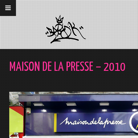
__gaTracker('require', 'displayfeatures');
__gaTracker('send','pageview');
MAISON DE LA PRESSE – 2010