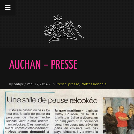
__gaTracker('require', 'displayfeatures');
__gaTracker('send','pageview');
AUCHAN – PRESSE
By
babyk
/
mai 27, 2016
/
In
Presse
,
presse
,
Proffessionnels