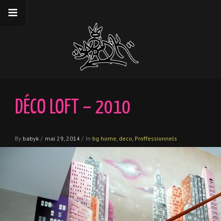
__gaTracker('require', 'displayfeatures');
__gaTracker('send','pageview');
DÉCO LOFT – 2010
By
babyk
/
mai 29, 2014
/
In
bg home
,
deco
,
Proffessionnels