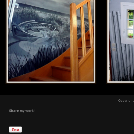
Copyright
Share my work!