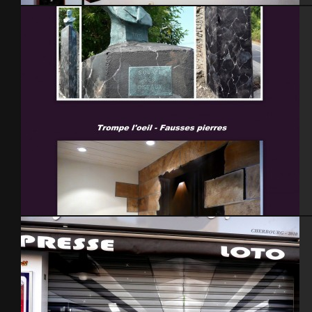
Chambre New-york city
Trompe l’oeil