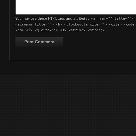
You may use these
HTML
tags and attributes:
<a href="" title=""> 
<acronym title=""> <b> <blockquote cite=""> <cite> <code
<em> <i> <q cite=""> <s> <strike> <strong>