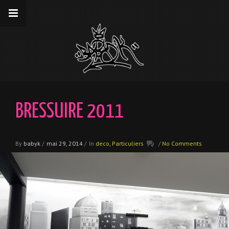
__gaTracker('require', 'displayfeatures');
__gaTracker('send','pageview');
BRESSUIRE 2011
By
babyk
/
mai 29, 2014
/
In
deco
,
Particuliers
/
No Comments