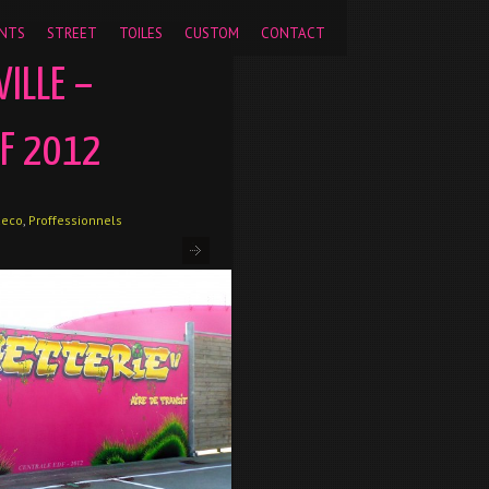
pageview');
NTS
STREET
TOILES
CUSTOM
CONTACT
ILLE –
DF 2012
deco
,
Proffessionnels