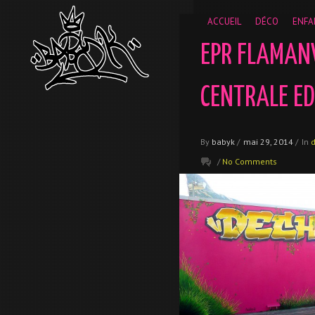
__gaTracker('require', 'displayfeatures'); __gaTracker('send','
ACCUEIL
DÉCO
ENFA
EPR FLAMANV
CENTRALE E
By
babyk
/
mai 29, 2014
/
In
/
No Comments