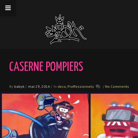
__gaTracker('require', 'displayfeatures');
__gaTracker('send','pageview');
CASERNE POMPIERS
By
babyk
/
mai 29, 2014
/
In
deco
,
Proffessionnels
/
No Comments