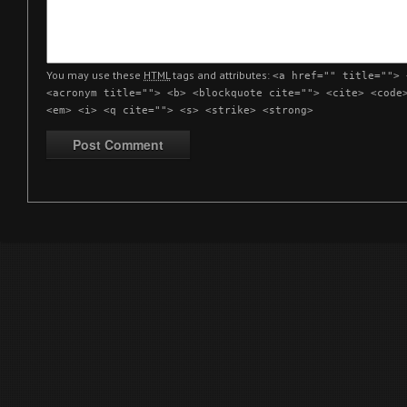
You may use these
HTML
tags and attributes:
<a href="" title=""> 
<acronym title=""> <b> <blockquote cite=""> <cite> <code
<em> <i> <q cite=""> <s> <strike> <strong>