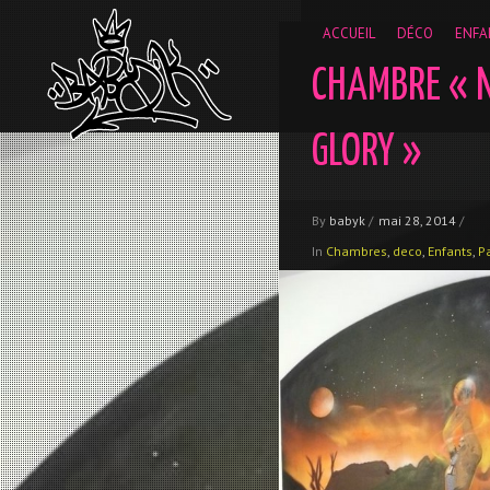
__gaTracker('require', 'displayfeatures'); __gaTracker('send','
ACCUEIL
DÉCO
ENFA
CHAMBRE « 
GLORY »
By
babyk
/
mai 28, 2014
/
In
Chambres
,
deco
,
Enfants
,
Pa