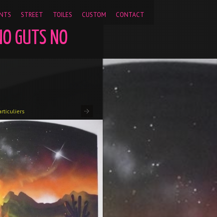
pageview');
NTS
STREET
TOILES
CUSTOM
CONTACT
NO GUTS NO
rticuliers