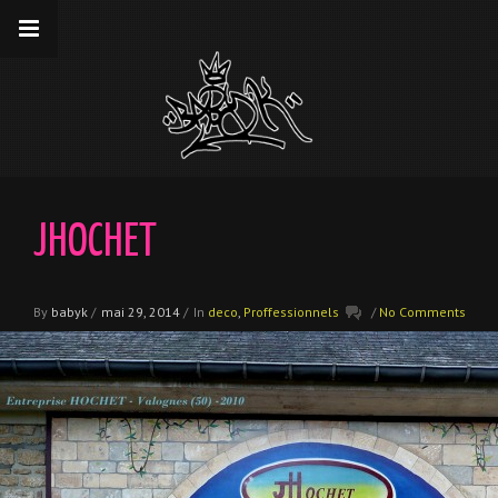
__gaTracker('require', 'displayfeatures');
__gaTracker('send','pageview');
JHOCHET
By
babyk
/
mai 29, 2014
/
In
deco
,
Proffessionnels
/
No Comments