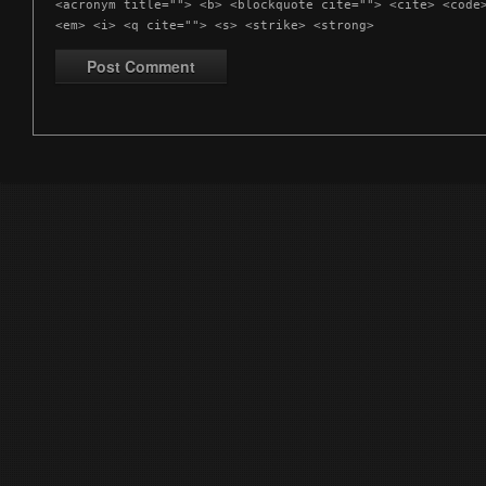
<acronym title=""> <b> <blockquote cite=""> <cite> <code
<em> <i> <q cite=""> <s> <strike> <strong>