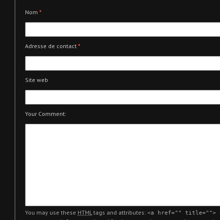
Nom
*
Adresse de contact
*
Site web
Your Comment:
You may use these
HTML
tags and attributes:
<a href="" title=""> 