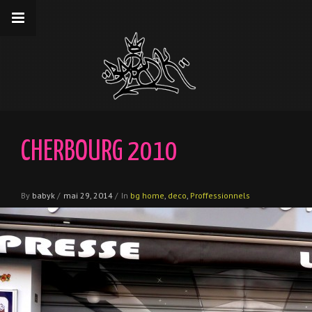
__gaTracker('require', 'displayfeatures');
__gaTracker('send','pageview');
CHERBOURG 2010
By
babyk
/
mai 29, 2014
/
In
bg home
,
deco
,
Proffessionnels