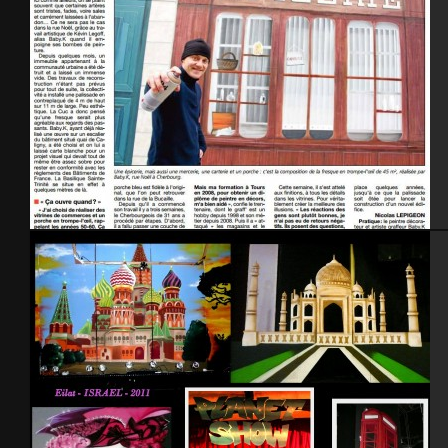
La Presse de la Manche, article « trompe l’œil » – rue Noel à Cherbourg