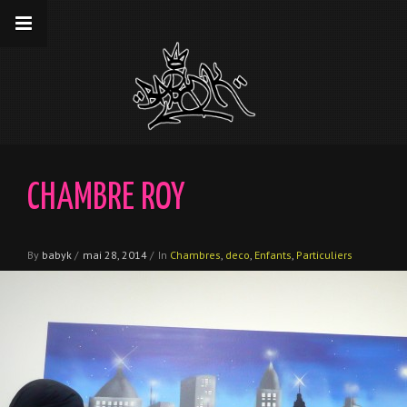
__gaTracker('require', 'displayfeatures');
__gaTracker('send','pageview');
CHAMBRE ROY
By
babyk
/
mai 28, 2014
/
In
Chambres
,
deco
,
Enfants
,
Particuliers