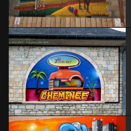
Poney Club
JHochet