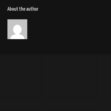
New-York
About the author