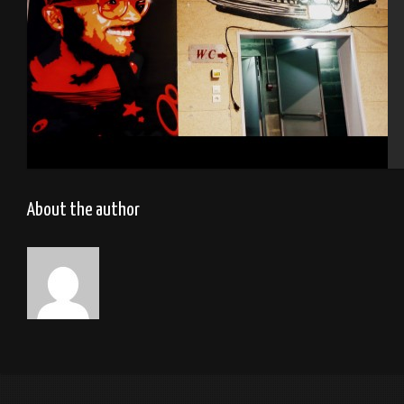
Bressuire 2012
About the author