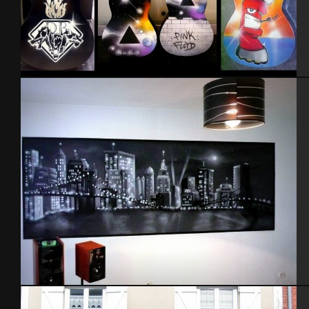
Guitares
Chambre New-york city