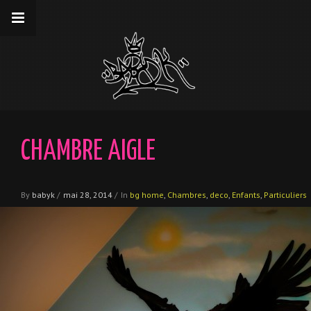
__gaTracker('require', 'displayfeatures');
__gaTracker('send','pageview');
CHAMBRE AIGLE
By
babyk
/
mai 28, 2014
/
In
bg home
,
Chambres
,
deco
,
Enfants
,
Particuliers