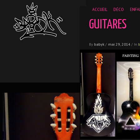
__gaTracker('require', 'displayfeatures'); __gaTracker('send','
ACCUEIL
DÉCO
ENFA
GUITARES
By
babyk
/
mai 29, 2014
/
In