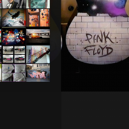
Portrait
Deco
en cours
Nautilus
Chambre
Planche de
aigle
surf 2010
Chambre
Cherbourg
thème
Mario &
Sonic
T tattoo
Déco Loft
4×4
– 2010
Communauté
Tel Aviv
urbaine de
2014 Feat
Cherbourg
Dakoolkids
2010