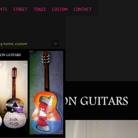
pageview');
NTS
STREET
TOILES
CUSTOM
CONTACT
bg home
,
custom