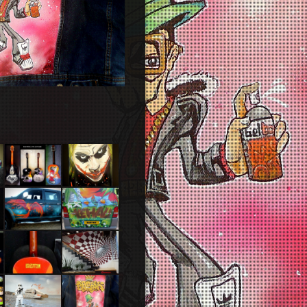
Guitares
Skate
joker
Phenix 4×4
Mercedes
Vito
Guitare
Magasin LC
Led-
Informatique