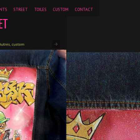
pageview');
NTS
STREET
TOILES
CUSTOM
CONTACT
ET
Autres
,
custom