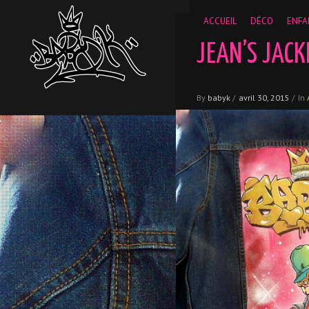
__gaTracker('require', 'displayfeatures'); __gaTracker('send','
ACCUEIL
DÉCO
ENFA
JEAN’S JACK
By
babyk
/
avril 30, 2015
/
In