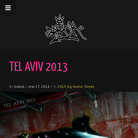
__gaTracker('require', 'displayfeatures');
__gaTracker('send','pageview');
TEL AVIV 2013
By
babyk
/
mai 27, 2014
/
In
2013
,
bg home
,
Street