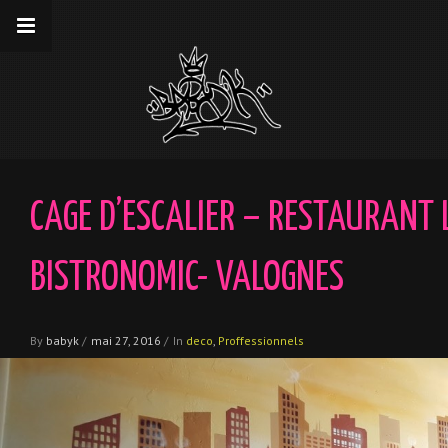
__gaTracker('require', 'displayfeatures');
__gaTracker('send','pageview');
CAGE D’ESCALIER – RESTAURANT 
BISTRONOMIC- VALOGNES
By
babyk
/
mai 27, 2016
/
In
deco
,
Proffessionnels