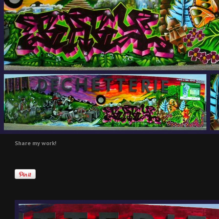
Share my work!