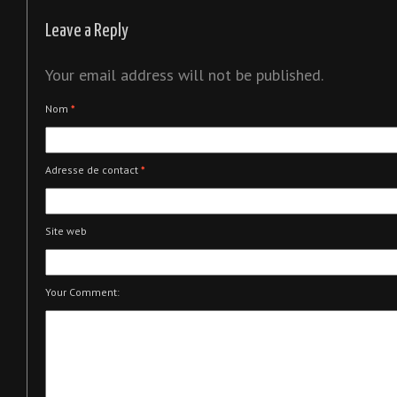
Leave a Reply
Your email address will not be published.
Nom
*
Adresse de contact
*
Site web
Your Comment: