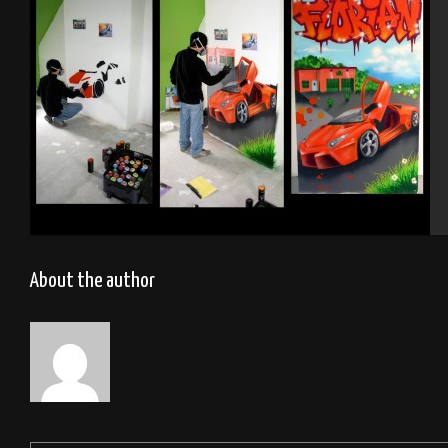
Chambre Florian
About the author