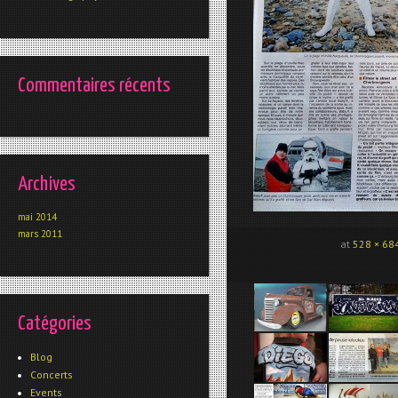
Commentaires récents
Archives
mai 2014
mars 2011
at
528 × 68
Catégories
Blog
Concerts
Events