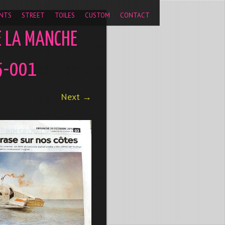
pageview');
NTS
STREET
TOILES
CUSTOM
CONTACT
E LA MANCHE
5-001
Next →