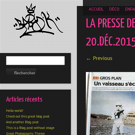
__gaTracker('require', 'displayfeatures'); __gaTracker('send','
ACCUEIL
DÉCO
ENFA
LA PRESSE D
20.DÉC.201
← Previous
Articles récents
Hello world!
Check out this great blog post
And another Blog post
This is a Blog post without image
Great Photography Theme