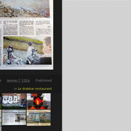
4
janvier 7, 2016
Published
in
Le drakkar restaurant