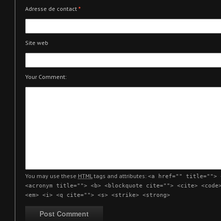
Adresse de contact
*
Site web
Your Comment:
You may use these
HTML
tags and attributes:
<a href="" title=""> 
<acronym title=""> <b> <blockquote cite=""> <cite> <code
<em> <i> <q cite=""> <s> <strike> <strong>