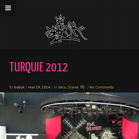
__gaTracker('require', 'displayfeatures');
__gaTracker('send','pageview');
TURQUIE 2012
By
babyk
/
mai 29, 2014
/
In
deco
,
Scene
/
No Comments