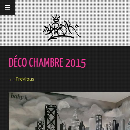
__gaTracker('require', 'displayfeatures');
__gaTracker('send','pageview');
DÉCO CHAMBRE 2015
← Previous