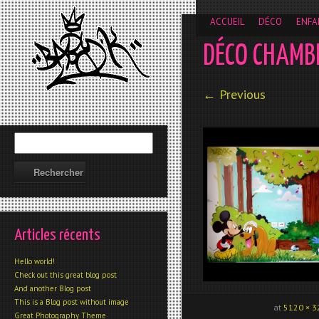
__gaTracker('require', 'displayfeatures'); __gaTracker('send','
ACCUEIL
DÉCO
ENFA
DÉCO CHAMB
← Previous
Articles récents
Hello world!
Check out this great blog post
And another Blog post
This is a Blog post without image
at
5120 × 3
Great Photography Theme