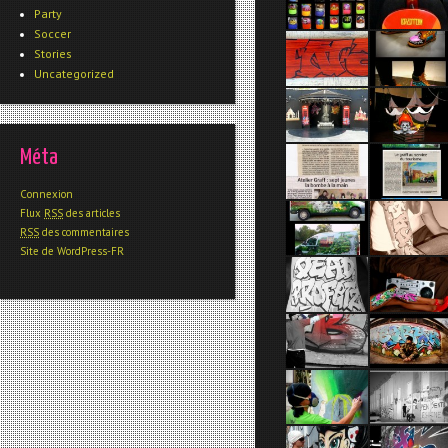
Party
Soccer
Stories
Uncategorized
Méta
Connexion
Flux
RSS
des articles
RSS
des commentaires
Site de WordPress-FR