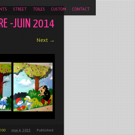
pageview');
NTS
STREET
TOILES
CUSTOM
CONTACT
RE -JUIN 2014
Next →
200
mai 4, 2015
Published